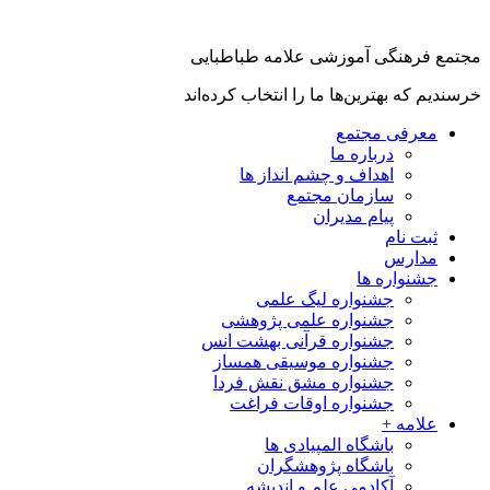
جتمع فرهنگی آموزشی علامه طباطبایی
رسندیم که بهترین‌ها ما را انتخاب کرده‌اند
معرفی مجتمع
درباره ما
اهداف و چشم انداز ها
سازمان مجتمع
پیام مدیران
ثبت نام
مدارس
جشنواره ها
جشنواره لیگ علمی
جشنواره علمی پژوهشی
جشنواره قرآنی بهشت انس
جشنواره موسیقی همساز
جشنواره مشق نقش فردا
جشنواره اوقات فراغت
علامه +
باشگاه المپیادی ها
باشگاه پژوهشگران
آکادمی علم و اندیشه