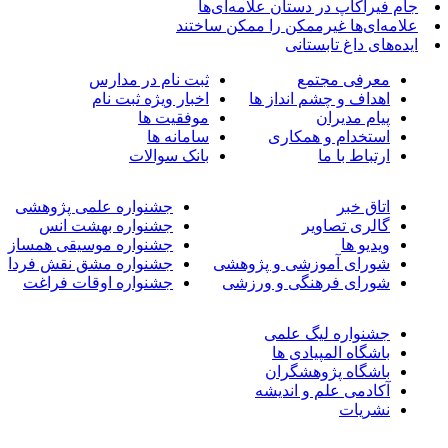
جام فیراکاپ در دستان علامه‌ای‌ها
علامه‌ای‌ها غیرممکن را ممکن ساختند
ایده‌های داغ تابستانی
معرفی مجتمع
ثبت نام در مدارس
اهداف و چشم انداز ها
اخبار ویژه ثبت نام
پیام مدیران
موفقیت ها
استخدام و همکاری
سامانه ها
ارتباط با ما
بانک سوالات
اتاق خبر
جشنواره علمی پژوهشی
گالری تصاویر
جشنواره بهشت انس
ویدیو ها
جشنواره موسیقی همساز
شورای آموزشی و پژوهشی
جشنواره مشق نقش فردا
شورای فرهنگی و ورزشی
جشنواره اوقات فراغت
جشنواره لیگ علمی
باشگاه المپیادی ها
باشگاه پژوهشگران
آکادمی علم و اندیشه
نشریات