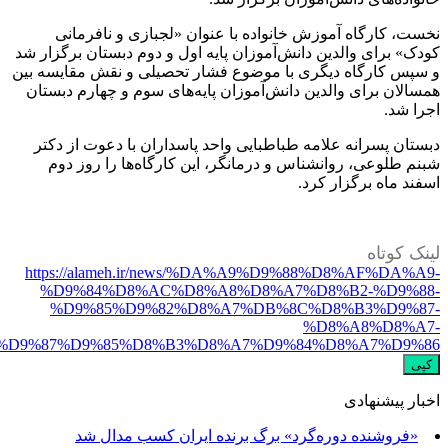
خست، کارگاه‌ آموزش خانواده با عنوان «لجبازی و نافرمانی
ودک» برای والدین دانش‌آموزان پایه اول و دوم دبستان برگزار شد
 سپس کارگاه دیگری با موضوع فشار تحصیلی و نقش مقایسه بین
مسالان برای والدین دانش‌آموزان پایه‌های سوم و چهارم دبستان
جرا شد.
بستان پسرانه علامه طباطبایی واحد پاسداران با دعوت از دکتر
بنم طلوعی، روانشناس و درمانگر، این کارگاه‌ها را روز دوم
سفند ماه برگزار کرد.
ینک کوتاه
https://alameh.ir/news/%DA%A9%D9%88%D8%AF%DA%A9
%D9%84%D8%AC%D8%A8%D8%A7%D8%B2-%D9%88
%D9%85%D9%82%D8%A7%DB%8C%D8%B3%D9%87
%D8%A8%D8%A7
%D9%87%D9%85%D8%B3%D8%A7%D9%84%D8%A7%D9%8
کپی
خبار پیشنهادی
«فروشنده دوره‌گرد» برگ برنده ایران کسب مدال شد