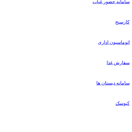
امانه حضور غیاب
ارسنج
توماسیون اداری
فارش غذا
امانه دبستان ها
یوسک