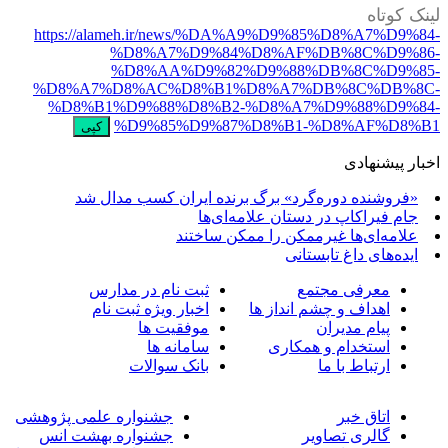
ینک کوتاه
https://alameh.ir/news/%DA%A9%D9%85%D8%A7%D9%84
%D8%A7%D9%84%D8%AF%DB%8C%D9%86
%D8%AA%D9%82%D9%88%DB%8C%D9%85
%D8%A7%D8%AC%D8%B1%D8%A7%DB%8C%DB%8C
%D8%B1%D9%88%D8%B2-%D8%A7%D9%88%D9%84
%D9%85%D9%87%D8%B1-%D8%AF%D8%B
کپی
خبار پیشنهادی
«فروشنده دوره‌گرد» برگ برنده ایران کسب مدال شد
جام فیراکاپ در دستان علامه‌ای‌ها
علامه‌ای‌ها غیرممکن را ممکن ساختند
ایده‌های داغ تابستانی
معرفی مجتمع
ثبت نام در مدارس
اهداف و چشم انداز ها
اخبار ویژه ثبت نام
پیام مدیران
موفقیت ها
استخدام و همکاری
سامانه ها
ارتباط با ما
بانک سوالات
اتاق خبر
جشنواره علمی پژوهشی
گالری تصاویر
جشنواره بهشت انس