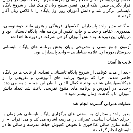
رار بگیرند. ضمن اینکه آزمون تعیین سطح زبان ترمیک قبل از شروع پایگاه
ابستانی برگزار شد و دانش آموزان روز اول پایگاه را با کلاس زبان آغاز
ردند.»
ه گفته مدیر واحد پاسداران، کلاسهای فرهنگی و هنری مانند خوشنویسی،
مددوزی، عفاف و حجاب و چاپ عکس از برنامه های پایگاه تابستانی بود و
ر پایان این دوره ها به دانش آموزان گواهی شرکت در دوره ها اهدا شد.
زمون جامع تستی و تشریحی پایان بخش برنامه های پایگاه تابستانی
بیرستان دوره اول علامه طباطبایی – واحد پاسداران بود.
ایب ها آمدند
بعد از مدت کوتاهی از شروع پایگاه تابستانی، تعدادی از غایب ها در پایگاه
اضر شدند، چرا که توضیح برنامه های آموزشی و تفریحی را از
مکلاسیهایشان شنیده بودند.» کمال الدین با بیان این جمله ادامه می دهد:
جدیت در آموزش و برنامه های متنوع تفریحی باعث شد تعداد دانش
موزان ما با گذشت زمان بیشتر شود.»
ملیات عمرانی گسترده انجام شد
دیر واحد پاسداران به سختی های برگزاری پایگاه تابستانی هم زمان با
جرای عملیات اساسی عمرانی در مدرسه اشاره می کند و می افزاید: « از
ماده سازی سالن غذاخوری تا تعویض کفپوش حیاط مدرسه و سالن ها در
ابستان انجام گرفت.»