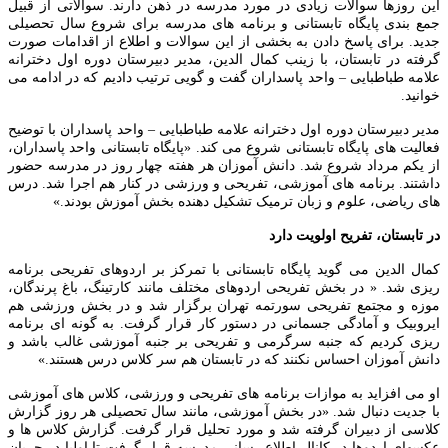
ین روزها سوالات زیادی در مورد مدرسه در ذهن دارند. سوالاتی از قبیل
مع بندی پایگاه تابستانی و برنامه های مدرسه برای شروع سال تحصیلی
دید. برای پاسخ دادن به بخشی از این سوالات و اطلاع از اقدامات صورت
رفته در تابستان، با زینب کمال الدین، مدیر دبیرستان دوره اول دخترانه
لامه طباطبایی – واحد پاسداران گفت و گویی ترتیب دادیم که در ادامه می
وانید.
دیر دبیرستان دوره اول دخترانه علامه طباطبایی – واحد پاسداران با توضیح
عالیت های پایگاه تابستانی شروع می کند. «پایگاه تابستانی واحد پاسداران،
ز یکم مرداد شروع شد. دانش آموزان هر هفته چهار روز در مدرسه حضور
اشتند. برنامه های آموزشی، تفریحی و ورزشی در کنار هم اجرا شد. درس
ای ریاضی، علوم و زبان ترمیک تشکیل دهنده بخش آموزش بودند.»
ر تابستان، تفریح اولویت دارد
مال الدین می گوید پایگاه تابستانی با تمرکز بر اردوهای تفریحی برنامه
یزی شد. « در بخش تفریحی اردوهای مختلف مانند کارتینگ، باغ پرندگان،
وزه و مجتمع تفریحی سورتمه تهران برگزار شد و در بخش ورزشی هم
یروبیک و آمادگی جسمانی در دستور کار قرار گرفت. به گونه ای برنامه
یزی کردیم که جنبه سرگرمی و تفریحی بر جنبه آموزشی غالب باشد و
انش آموزان احساس نکنند که در تابستان هم سر کلاس درس هستند.»
و می افزاید به موازات برنامه های تفریحی و ورزشی، کلاس های آموزشی
ا جدیت دنبال شد. «در بخش آموزشی، مانند سال تحصیلی هر روز گزارش
لاسی از دبیران گرفته شد و مورد تحلیل قرار گرفت. گزارش کلاس ها و
کسهای اردوها در کانال اطلاع رسانی مدرسه قرار گرفت تا اولیا در جریان