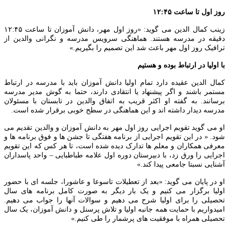
وز اول تا ساعت ۱۲:۴۵
زینب کمال الدین می گوید: «روز اول مهر، دانش آموزان تا ساعت ۱۲:۴۵
قیقه در مدرسه هستند. هماهنگی سرویس مدرسه و نگرانی والدین از
رافیک روز اول مهر باعث شد این تصمیم را بگیریم.»
ا اولیا در ارتباط بوده و هستیم
مال الدین عقیده دارد تمام اولیا دانش آموزان باید با مدرسه در ارتباط
ستمر باشند و اگر پیشنهاد یا انتقادی دارند، حتما به گوش مدیر مدرسه
رسانند. به گفته او اکثر قریب به اتفاق والدین در تابستان با مسئولان
درسه دیدار داشته اند و این هماهنگی در سطح خوبی برقرار شده است.
و می گوید تقویم اجرایی روز اول مهر به دانش آموزان و والدین تقدیم می
ود. « در این تقویم اجرایی از برنامه هفتگی تا جشن ها و فوق برنامه ها و
عرفی همکاران و معلم ها تدارک دیده شده است، تا هر کس که این تقویم
جرایی را ورق زد، با دبیرستان دوره اول علامه طباطبایی – واحد پاسداران
شنایی نسبتا جامعی پیدا کند.»
و در پایان می گوید: «بعد از تعطیلات تاسوعا و عاشورا، جلسه ای با حضور
ولیا برگزار می کنیم و یک بار دیگر به صورت کامل برنامه های سال
حصیلی را برای اولیا شرح می دهیم و سوالات آنها را جواب می دهیم.
میدواریم با حمایت همه جانبه اولیا و تلاش پرسنل و دانش آموزان، یک سال
حصیلی همراه با موفقیت های پرشمار را طی کنیم.»