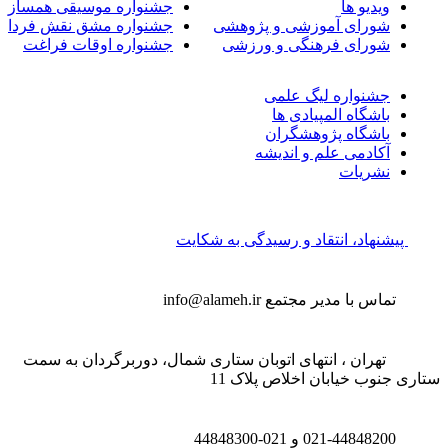
ویدیو ها
جشنواره موسیقی همساز
شورای آموزشی و پژوهشی
جشنواره مشق نقش فردا
شورای فرهنگی و ورزشی
جشنواره اوقات فراغت
جشنواره لیگ علمی
باشگاه المپیادی ها
باشگاه پژوهشگران
آکادمی علم و اندیشه
نشریات
پیشنهاد، انتقاد و رسیدگی به شکایت
تماس با مدیر مجتمع
info@alameh.ir
تهران ، انتهای اتوبان ستاری شمال، دوربرگردان به سمت
تاری جنوب خیابان اخلاص پلاک 11
021-44848200 و
021-44848300