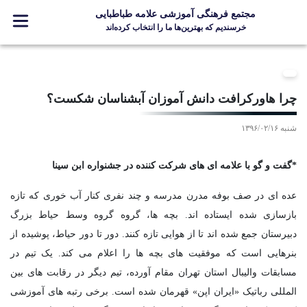
مجتمع فرهنگی آموزشی علامه طباطبایی
خرسندیم که بهترین‌ها ما را انتخاب کرده‌اند
معرفی مجتمع
ثبت نام
چرا هاورکرافت دانش آموزان آبشناسان شکست؟
مدارس
شنبه ۱۳۹۶/۰۲/۱۶
جشنواره ها
علامه +
*گفت و گو با علامه ای های شرکت کننده در جشنواره ابن سینا
ارتباط با ما
عده ای در صف بوفه مدرن مدرسه و چند نفری کنار آب خوری که تازه
بازسازی شده ایستاده اند. بچه ها، گروه گروه وسط حیاط بزرگ
دبیرستان جمع شده اند تا از هوایی تازه کنند. دور تا دور حیاط، پوشیده از
Designed and Developed by Kavano Team 2016-18
بنرهایی است که موفقیت های بچه ها را اعلام می کند. یک تیم در
مسابقات والیبال استان تهران مقام آورده، تیم دیگر در رقابت های بین
المللی رباتیک «ایران اپن» قهرمان شده است. برخی رتبه های آموزشی