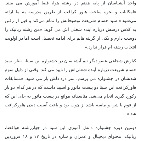
واحد آبشناسان از پایه هفتم در رشته هوا، فضا آموزش می بینند.
«امکانات و نحوه ساخت هاور کرافت از طریق مدرسه به ما ارائه
می‌شود.» سید حسام شریعت توضیحاتش را تمام می‌کند و قبل از رفتن
به کلاس درسش درباره آینده شغلی اش می گوید: «من رشته رباتیک را
دوست دارم و یکی از گزینه هایم برای ادامه تحصیل است اما در اولویت
انتخاب رشته ام قرار ندارد.»
کیارش شجاعی،عضو دیگر تیم آبشناسان در جشنواره ابن سینا، نظر سید
حسام شریعت درباره آینده شغلی‌اش را تایید می کند. وقتی از دلیل سوم
شدنشان در جشنواره می پرسم، سر درد دلش باز می شود: «مسابقات
هاورکرافت ابن سینا دو پیست مانور و اسپید داشت که در هر کدام دو بار
رکورد گیری انجام می‌شد. متاسفانه موانع در پیست مانور به جای این که
از فوم یا شن و ماسه باشد از چوب بود و باعث آسیب دیدن هاورکرافت
شد.»
دومین دوره جشنواره دانش آموزی ابن سینا در چهاررشته هوافضا،
رباتیک، محتوای دیجیتال و عمران و سازه در تاریخ ۱۷ و ۱۸ فروردین