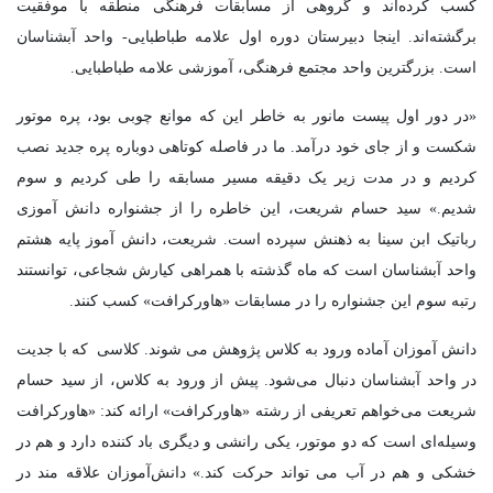
کسب کرده‌اند و گروهی از مسابقات فرهنگی منطقه با موفقیت
برگشته‌اند. اینجا دبیرستان دوره اول علامه طباطبایی- واحد آبشناسان
است. بزرگترین واحد مجتمع فرهنگی، آموزشی علامه طباطبایی.
«در دور اول پیست مانور به خاطر این که موانع چوبی بود، پره موتور
شکست و از جای خود درآمد. ما در فاصله کوتاهی دوباره پره جدید نصب
کردیم و در مدت زیر یک دقیقه مسیر مسابقه را طی کردیم و سوم
شدیم.» سید حسام شریعت، این خاطره را از جشنواره دانش آموزی
رباتیک ابن سینا به ذهنش سپرده است. شریعت، دانش آموز پایه هشتم
واحد آبشناسان است که ماه گذشته با همراهی کیارش شجاعی، توانستند
رتبه سوم این جشنواره را در مسابقات «هاورکرافت» کسب کنند.
دانش آموزان آماده ورود به کلاس پژوهش می شوند. کلاسی که با جدیت
در واحد آبشناسان دنبال می‌شود. پیش از ورود به کلاس، از سید حسام
شریعت می‌خواهم تعریفی از رشته «هاورکرافت» ارائه کند: «هاورکرافت
وسیله‌ای است که دو موتور، یکی رانشی و دیگری باد کننده دارد و هم در
خشکی و هم در آب می تواند حرکت کند.» دانش‌آموزان علاقه مند در