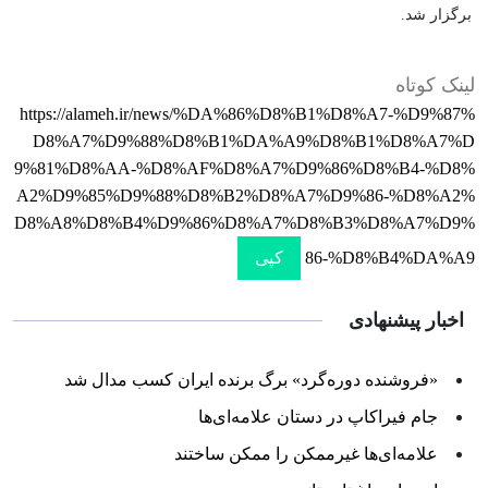
برگزار شد.
لینک کوتاه
https://alameh.ir/news/%DA%86%D8%B1%D8%A7-%D9%87%
D8%A7%D9%88%D8%B1%DA%A9%D8%B1%D8%A7%D
9%81%D8%AA-%D8%AF%D8%A7%D9%86%D8%B4-%D8%
A2%D9%85%D9%88%D8%B2%D8%A7%D9%86-%D8%A2%
D8%A8%D8%B4%D9%86%D8%A7%D8%B3%D8%A7%D9%
86-%D8%B4%DA%A9
کپی
اخبار پیشنهادی
«فروشنده دوره‌گرد» برگ برنده ایران کسب مدال شد
جام فیراکاپ در دستان علامه‌ای‌ها
علامه‌ای‌ها غیرممکن را ممکن ساختند