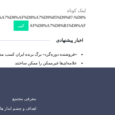
لینک کوتاه
D8%A7%D8%AF%D8%A7%D9%85%D9%87-%D8%
AF%D8%A7%D8%B1%D8%AF
کپی
اخبار پیشنهادی
«فروشنده دوره‌گرد» برگ برنده ایران کسب مد
علامه‌ای‌ها غیرممکن را ممکن ساختند
معرفی مجتمع
اهداف و چشم انداز ها