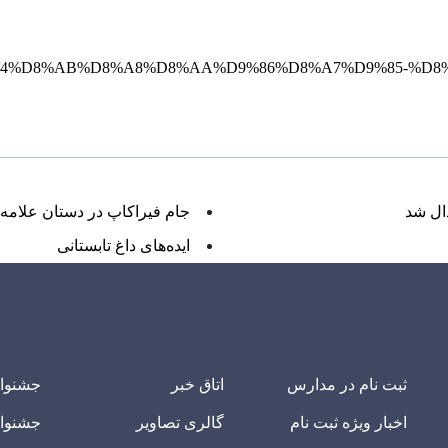
8C%D8%B4%D8%AB%D8%A8%D8%AA%D9%86%D8%A7%D9%85-%
ال شد
جام فیراکاپ در دستان علامه‌ا
ایده‌های داغ تابستانی
ثبت نام در مدارس
اتاق خبر
جشنوا
اخبار ویژه ثبت نام
گالری تصاویر
جشنوا