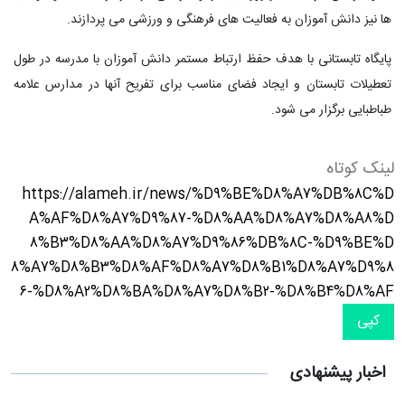
ها نیز دانش آموزان به فعالیت های فرهنگی و ورزشی می پردازند.
پایگاه تابستانی با هدف حفظ ارتباط مستمر دانش آموزان با مدرسه در طول
تعطیلات تابستان و ایجاد فضای مناسب برای تفریح آنها در مدارس علامه
طباطبایی برگزار می شود.
لینک کوتاه
https://alameh.ir/news/%D9%BE%D8%A7%DB%8C%D
A%AF%D8%A7%D9%87-%D8%AA%D8%A7%D8%A8%D
8%B3%D8%AA%D8%A7%D9%86%DB%8C-%D9%BE%D
8%A7%D8%B3%D8%AF%D8%A7%D8%B1%D8%A7%D9%8
6-%D8%A2%D8%BA%D8%A7%D8%B2-%D8%B4%D8%AF
کپی
اخبار پیشنهادی