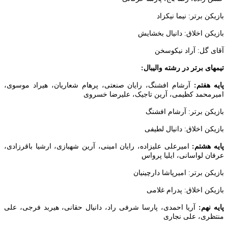
ن برتر: نیما نیکزاد
کن اخلاق: دانیال بخشایش
 گل: آراد نیکوسخن
ای برتر در رشته والیبال:
 هفتم:
آرشام افشنگ، رایان صنعتی، پرهام شعاریان، هیراد موسوی،
محمد کظیمی، آرین تاجیک، علیرضا خسروی
کن برتر: آرشام افشنگ
کن اخلاق: دانیال لطیفی
 هشتم:
امیرعلی علیزاده، رایان امینی، آرین شهبازی، ارشیا باقرزادی،
ن لواسانی، ایلیا پرواس
ن برتر: امیرپاشا دارچینیان
کن اخلاق: پدرام غلامی
نهم:
آریا احمدی، پارسا شرفی راد، دانیال حقانی، هیربد فرجی، علی
ری، علی نجاری