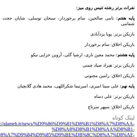
ت برتر رشته تنیس روی میز:
 هفتم:
نامی صالحین، سام برخوردار، سبحان توسلی، شایان حجت
می
ن برتر: پویا یزدآبادی
کن اخلاق: سام برخوردار
 هشتم:
محمد معین ناری، ارشیا گلی، آروین خزایی نیکو
کن برتر: هیراد صیاد چمنی
کن اخلاق: رامین مجنونی
نهم:
علی سینا امیری، امیرنیما شکراللهی، محمد هادی گلابچیان
کن برتر: علی دساه
کن اخلاق: سپهر سرتاج
 کوتاه
https://alameh.ir/news/%D9%86%D9%81%D8%B1%D8%A7%D8%
%D8%A8%D8%B1%D8%AA%D8%
%D8%A7%D9%84%D9%85%D9%BE%DB%8C%D8%A7%D8%