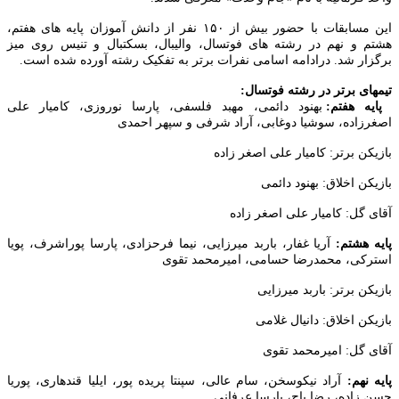
این مسابقات با حضور بیش از ۱۵۰ نفر از دانش آموزان پایه های هفتم،
 و نهم در رشته های فوتسال، والیبال، بسکتبال و تنیس روی میز
ار شد. درادامه اسامی نفرات برتر به تفکیک رشته آورده شده است.
ای برتر در رشته فوتسال:
 هفتم:
بهنود دائمی، مهبد فلسفی، پارسا نوروزی، کامیار علی
زاده، سوشیا دوغابی، آراد شرفی و سپهر احمدی
کن برتر: کامیار علی اصغر زاده
کن اخلاق: بهنود دائمی
 گل: کامیار علی اصغر زاده
 هشتم:
آریا غفار، باربد میرزایی، نیما فرحزادی، پارسا پوراشرف، پویا
کی، محمدرضا حسامی، امیرمحمد تقوی
کن برتر: باربد میرزایی
کن اخلاق: دانیال غلامی
 گل: امیرمحمد تقوی
نهم:
آراد نیکوسخن، سام عالی، سپنتا پریده پور، ایلیا قندهاری، پوریا
زاده، رضا باج، پارسا عرفانی