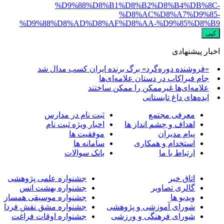
%D9%88%D8%B1%D8%B2%D8%B4%DB%
%D8%AC%D8%A7%D9%
%D9%88%D8%AD%D8%AF%D8%AA-%D9%85%D8
ر پیشنهادی
فروشنده دوره‌گرد» برگ برنده ایران کسب مدال شد
ام فیراکاپ در دستان علامه‌ای‌ها
لامه‌ای‌ها غیرممکن را ممکن ساختند
یده‌های داغ تابستانی
معرفی مجتمع
ثبت نام در مدارس
اهداف و چشم انداز ها
اخبار ویژه ثبت نام
پیام مدیران
موفقیت ها
استخدام و همکاری
سامانه ها
ارتباط با ما
بانک سوالات
اتاق خبر
جشنواره علمی پژوهشی
گالری تصاویر
جشنواره بهشت انس
ویدیو ها
جشنواره موسیقی همساز
شورای آموزشی و پژوهشی
جشنواره مشق نقش فردا
شورای فرهنگی و ورزشی
جشنواره اوقات فراغت