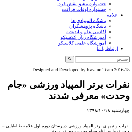
جشنواره مشق نقش فردا
جشنواره اوقات فراغت
علامه +
باشگاه المپیادی ها
باشگاه پژوهشگران
آکادمی علم و اندیشه
آموزشگاه زبان کلاسیکو
آموزشگاه علمی کلاسیکو
ارتباط با ما
Designed and Developed by Kavano Team 201
رات برتر المپیاد ورزشی «جام
دت» معرفی شدند
ه ۱۳۹۸/۱۰/۱۸
ت و تیمهای برتر المپیاد ورزشی دبیرستان دوره اول علامه طباطبایی –
 فرمانیه با نام «جام وحدت» معرفی شدند.