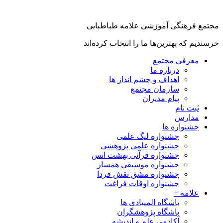
مع فرهنگی آموزشی علامه طباطبایی
دیم که بهترین‌ها ما را انتخاب کرده‌اند
معرفی مجتمع
درباره ما
اهداف و چشم انداز ها
سازمان مجتمع
پیام مدیران
ثبت نام
مدارس
جشنواره ها
جشنواره لیگ علمی
جشنواره علمی پژوهشی
جشنواره قرآنی بهشت انس
جشنواره موسیقی همساز
جشنواره مشق نقش فردا
جشنواره اوقات فراغت
علامه +
باشگاه المپیادی ها
باشگاه پژوهشگران
آکادمی علم و اندیشه