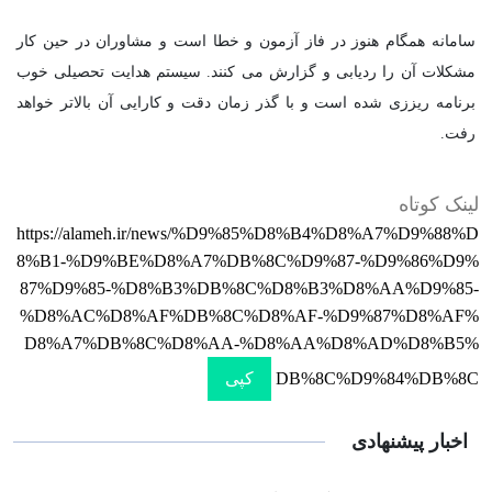
سامانه همگام هنوز در فاز آزمون و خطا است و مشاوران در حین کار
مشکلات آن را ردیابی و گزارش می کنند. سیستم هدایت تحصیلی خوب
برنامه ریززی شده است و با گذر زمان دقت و کارایی آن بالاتر خواهد
رفت.
لینک کوتاه
https://alameh.ir/news/%D9%85%D8%B4%D8%A7%D9%88%D
8%B1-%D9%BE%D8%A7%DB%8C%D9%87-%D9%86%D9%
87%D9%85-%D8%B3%DB%8C%D8%B3%D8%AA%D9%85-
%D8%AC%D8%AF%DB%8C%D8%AF-%D9%87%D8%AF%
D8%A7%DB%8C%D8%AA-%D8%AA%D8%AD%D8%B5%
DB%8C%D9%84%DB%8C
کپی
اخبار پیشنهادی