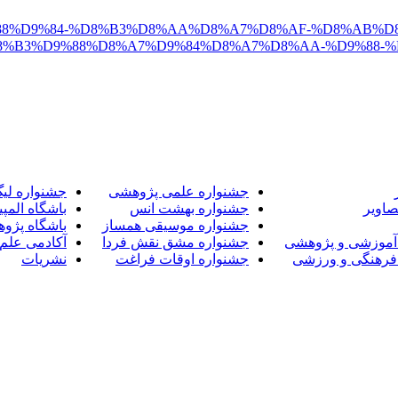
A6%D9%88%D9%84-%D8%B3%D8%AA%D8%A7%D8%AF-%D8%AB
8%B3%D9%88%D8%A7%D9%84%D8%A7%D8%AA-%D9%88-%
جشنواره علمی پژوهشی
جشنواره لی
صاویر
جشنواره بهشت انس
باشگاه المپی
جشنواره موسیقی همساز
باشگاه پژو
آموزشی و پژوهشی
جشنواره مشق نقش فردا
آکادمی علم 
فرهنگی و ورزشی
جشنواره اوقات فراغت
نشریات