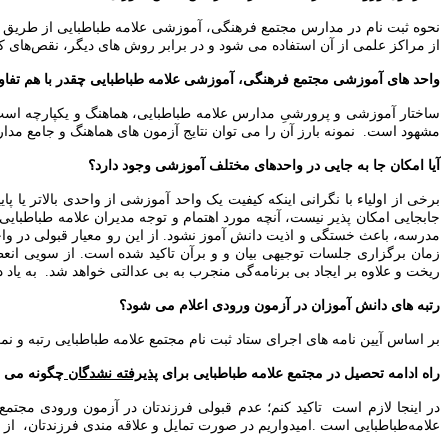
نحوه ثبت نام در مدارس مجتمع فرهنگی، آموزشی علامه طباطبایی از طریق آ
از مراکز علمی از آن استفاده می شود و در برابر روش های دیگر، نقص‌های ک
واحد های آموزشی مجتمع فرهنگی، آموزشی علامه طباطبایی چقدر با هم تفاو
ساختار آموزشی و پرورشیِ مدارس علامه طباطبایی، هماهنگ و یکپارچه است.
مشهود است. نمونه بارز آن را می توان نتایج آزمون های هماهنگ و جامع مدا
آیا امکان جا به جایی در واحدهای مختلف آموزشی وجود دارد؟
برخی از اولیاء با نگرانی اینکه کیفیت یک واحد آموزشی از واحدی بالاتر ی
جابجایی امکان پذیر نیست، آنچه مورد اهتمام و توجه مدیران علامه طباطب
مدرسه، باعث خستگی و اذیت دانش آموز نشود. از این رو معیار قبولی در 
زمان برگزاری جلسات توجیهی بیان و و برآن تاکید شده است. از سویی انعط
ریخت و علاوه بر ایجاد بی برنامه‌گی منجرب به بی عدالتی خواهد شد. به 
رتبه های دانش آموزان در آزمون ورودی اعلام می شود؟
بر اساس آیین نامه های اجرای ستاد ثبت نام مجتمع علامه طباطبایی رتبه و نم
راه ادامه تحصیل در مجتمع علامه طباطبایی برای
پذیرفته نشدگان
چگونه می ب
در اینجا لازم است تاکید کنم؛ عدم قبولی فرزندتان در آزمون ورودی مجت
علامه‌طباطبایی است .امیدواریم در صورت تمایل و علاقه مندی فرزندتان، ا