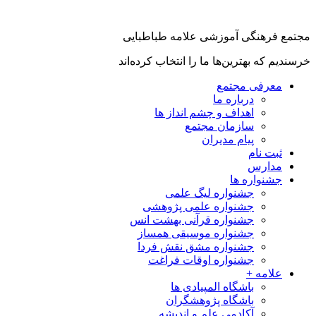
مجتمع فرهنگی آموزشی علامه طباطبایی
خرسندیم که بهترین‌ها ما را انتخاب کرده‌اند
معرفی مجتمع
درباره ما
اهداف و چشم انداز ها
سازمان مجتمع
پیام مدیران
ثبت نام
مدارس
جشنواره ها
جشنواره لیگ علمی
جشنواره علمی پژوهشی
جشنواره قرآنی بهشت انس
جشنواره موسیقی همساز
جشنواره مشق نقش فردا
جشنواره اوقات فراغت
علامه +
باشگاه المپیادی ها
باشگاه پژوهشگران
آکادمی علم و اندیشه