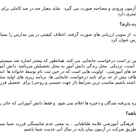
زمون ورودی و مصاحبه صورت می گیرد. شاید معیار صد در صد کاملی برای ان
متری دارد.
ت دارند؟
 از سویی ارزیابی های صورت گرفته، اختلاف کیفیتی در بین مدارس را بسیار 
رس عنوان کرد.
ا پایین تر است درخواست جابجایی می کنند. همانطور که پیشتر اشاره شد سیس
ایی است، نزدیکی محل زندگی دانش آموز به محل تحصیلش می‌باشد. دانش آموز
واحد های آموزشی، اولویت هایی است که در حین ثبت نام توسط خانواده ها ا
اف بیش از حد برای تایید درخواست جابجایی ها، برنامه ریزی های اولیه س
یاد داشته باشیم مناسب ترین شرایط (از جهت جسمی و روحی) برای تحصیل فر
ره پذیرفته شدگان و ذخیره ها اعلام نمی شود. و فقط دانش آموزانی که حائز رت
اشد؟
مع فرهنگی آموزشی علامه طباطبایی ، به معنی عدم شایستگی فرزند شما نی
ز طریق شرکت در آزمون میان پایه در سال آتی خدمت شما باشیم.