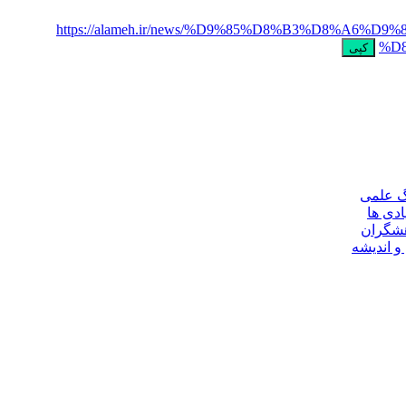
https://alameh.ir/news/%D9%85%D8%B3%D8%
%D
کپی
گ علمی
ادی ها
هشگران
و اندیشه