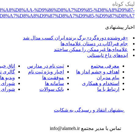
لینک کوتاه
%D8%A8%D8%AA-%D9%86%D8%A7%D9%85-%D8%A8%D9%87-
D8%A7%D8%A8%D9%87%D8%A7%D9%85-%D9%87%D8%A7
اخبار پیشنهادی
«فروشنده دوره‌گرد» برگ برنده ایران کسب مدال شد
جام فیراکاپ در دستان علامه‌ای‌ها
علامه‌ای‌ها غیرممکن را ممکن ساختند
ایده‌های داغ تابستانی
معرفی مجتمع
ثبت نام در مدارس
اتاق خبر
اهداف و چشم انداز ها
اخبار ویژه ثبت نام
گالری ت
پیام مدیران
موفقیت ها
ویدیو ها
استخدام و همکاری
سامانه ها
شورای 
ارتباط با ما
بانک سوالات
شورای 
پیشنهاد، انتقاد و رسیدگی به شکایت
تماس با مدیر مجتمع
info@alameh.ir