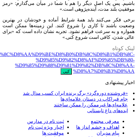
https://alameh.ir/news/%D9%85%D8%B3%D8%A6%D9%8