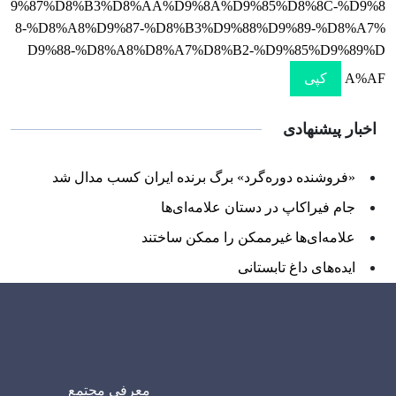
9%87%D8%B3%D8%AA%D9%8A%D9%85%D8%8C-%D9%8
8-%D8%A8%D9%87-%D8%B3%D9%88%D9%89-%D8%A7%
D9%88-%D8%A8%D8%A7%D8%B2-%D9%85%D9%89%D
A%AF
کپی
اخبار پیشنهادی
«فروشنده دوره‌گرد» برگ برنده ایران کسب مدال شد
جام فیراکاپ در دستان علامه‌ای‌ها
علامه‌ای‌ها غیرممکن را ممکن ساختند
ایده‌های داغ تابستانی
معرفی مجتمع