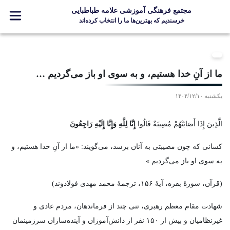
مجتمع فرهنگی آموزشی علامه طباطبایی
خرسندیم که بهترین‌ها ما را انتخاب کرده‌اند
معرفی مجتمع
ثبت نام
ما از آنِ خدا هستيم، و به سوى او باز مى‌گرديم …
مدارس
یکشنبه ۱۴۰۴/۱۲/۱۰
جشنواره ها
علامه +
الَّذِينَ إِذَا أَصَابَتْهُمْ مُصِيبَةٌ قَالُوا
إِنَّا لِلَّهِ وَإِنَّا إِلَيْهِ رَاجِعُونَ
ارتباط با ما
كسانى كه چون مصيبتى به آنان برسد، مى‌گويند: «ما از آنِ خدا هستيم، و
به سوى او باز مى‌گرديم.»
(قرآن، سورۀ بقره، آیهٔ ۱۵۶، ترجمۀ محمد مهدی فولادوند)
Designed and Developed by Kavano Team 2016-18
شهادت مقام معظم رهبری، تنی چند از فرماندهان، مردم عادی و
غيرنظاميان و بیش از ۱۵۰ نفر از دانش‌آموزان و آينده‌سازان سرزمینمان