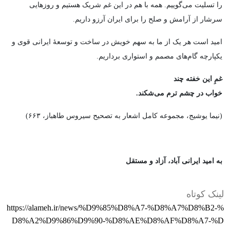
را تسلیت می‌گوییم.
همه با هم در این غم شریک هستیم و روزهایی
سرشار از آرامش و صلح را برای ايران آرزو داریم.
امید است هر یک از ما به سهم خویش در ساخت و توسعۀ ايرانی قوی و
یکپارچه گام‌های مصمم و استواری برداریم.
غمِ این خفته چند
خواب در چشم ترم می‌شکند.
(نیما یوشیج، مجموعه کامل اشعار به تصحیح سیروس طاهباز، ۶۶۳)
به امید ایرانی آباد، آزاد و مستقل
لینک کوتاه
https://alameh.ir/news/%D9%85%D8%A7-%D8%A7%D8%B2-%
D8%A2%D9%86%D9%90-%D8%AE%D8%AF%D8%A7-%D