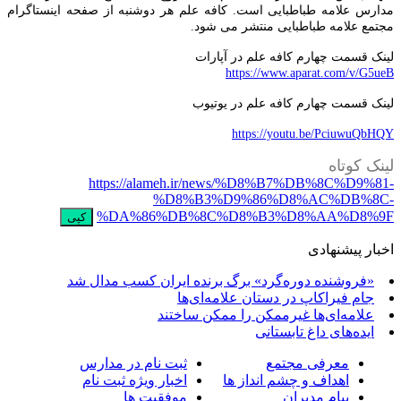
دارس علامه طباطبایی است. کافه علم هر دوشنبه از صفحه اینستاگرام
جتمع علامه طباطبایی منتشر می شود.
ینک قسمت چهارم کافه علم در آپارات
https://www.aparat.com/v/G5ue
ینک قسمت چهارم کافه علم در یوتیوب
https://youtu.be/PciuwuQbHQ
ینک کوتاه
https://alameh.ir/news/%D8%B7%DB%8C%D9%81
%D8%B3%D9%86%D8%AC%DB%8C
%DA%86%DB%8C%D8%B3%D8%AA%D8%9
کپی
خبار پیشنهادی
«فروشنده دوره‌گرد» برگ برنده ایران کسب مدال شد
جام فیراکاپ در دستان علامه‌ای‌ها
علامه‌ای‌ها غیرممکن را ممکن ساختند
ایده‌های داغ تابستانی
معرفی مجتمع
ثبت نام در مدارس
اهداف و چشم انداز ها
اخبار ویژه ثبت نام
پیام مدیران
موفقیت ها