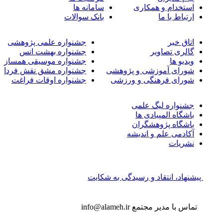
استخدام و همکاری
سامانه ها
ارتباط با ما
بانک سوالات
اتاق خبر
جشنواره علمی پژوهشی
گالری تصاویر
جشنواره بهشت انس
ویدیو ها
جشنواره موسیقی همساز
شورای آموزشی و پژوهشی
جشنواره مشق نقش فردا
شورای فرهنگی و ورزشی
جشنواره اوقات فراغت
جشنواره لیگ علمی
باشگاه المپیادی ها
باشگاه پژوهشگران
آکادمی علم و اندیشه
نشریات
پیشنهاد، انتقاد و رسیدگی به شکایت
تماس با مدیر مجتمع
info@alameh.ir