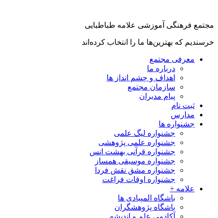
جتمع فرهنگی آموزشی علامه طباطبایی
رسندیم که بهترین‌ها ما را انتخاب کرده‌اند
معرفی مجتمع
درباره ما
اهداف و چشم انداز ها
سازمان مجتمع
پیام مدیران
ثبت نام
مدارس
جشنواره ها
جشنواره لیگ علمی
جشنواره علمی پژوهشی
جشنواره قرآنی بهشت انس
جشنواره موسیقی همساز
جشنواره مشق نقش فردا
جشنواره اوقات فراغت
علامه +
باشگاه المپیادی ها
باشگاه پژوهشگران
آکادمی علم و اندیشه