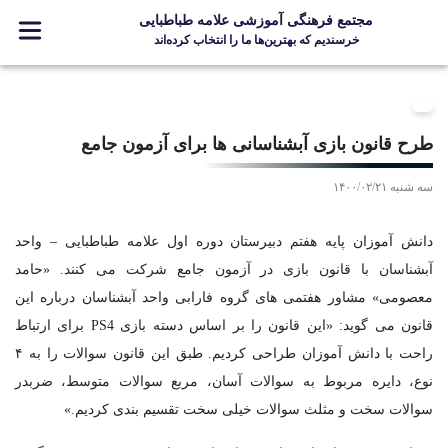
مجتمع فرهنگی آموزشی علامه طباطبایی
خرسندیم که بهترین‌ها ما را انتخاب کرده‌اند
معرفی مجتمع
ثبت نام
طرح قانون بازی آبشناسانی ها برای آزمون جامع
مدارس
سه شنبه ۱۴۰۰/۰۲/۲۱
جشنواره ها
علامه +
دانش آموزان پایه هفتم دبیرستان دوره اول علامه طباطبایی – واحد
ارتباط با ما
آبشناسان با قانون بازی در آزمون جامع شرکت می کنند. «حامد
معصومی» مشاور هفتمی های گروه فارابی واحد آبشناسان درباره این
قانون می گوید: «این قانون را بر اساس دسته بازی PS4 برای ارتباط
راحت با دانش آموزان طراحی کردیم. طبق این قانون سوالات را به ۴
Designed and Developed by Kavano Team 2016-18
نوع، دایره مربوط به سوالات آسان، مربع سوالات متوسط، ضربدر
سوالات سخت و مثلث سوالات خیلی سخت تقسیم بندی کردیم.»