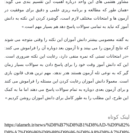
مشاور هفتمی های این واحد درباره اهمیت این تقسیم بندی می گوید:
«همان طور که مطالعه و برنامه ریزی علمی و دقیق برای موفقیت در
آزمون ها و امتحانات مختلف لازم است، گوشزد کردن این نکته به دانش
آموز که نباید به تمامی سوالات پاسخ دهد هم بسیار مهم است.»
به گفته معصومی بیشتر دانش آموزان این نکته را وقتی متوجه می شوند
که نتایج آزمون را می بینند و تا آزمون بعد دوباره آن را فراموش می کنند:
«در امتحانات تستی که نمره منفی دارد، رعایت این نکته ضروری است.
این که دانش آموز وقت خود را برای پاسخ دادن به سوالات بسیار زمان
گیر که به نوعی تله آزمون هستند هدر ندهد، مهم ترین هدف قانون بازی
است. معمولا دانش آموزان رعایت کردن این مسئله را فراموش می کنند
و برای آزمون بعدی دوباره به تمام سوالات پاسخ می دهند اما ما به کمک
این طرح، این مطلب را به طور کامل برای دانش آموزان روشن کردیم.»
لینک کوتاه
https://alameh.ir/news/%D8%B7%D8%B1%D8%AD-%D9%82%
D8%A7%D9%86%D9%88%D9%86-%D8%A8%D8%A7%D8%