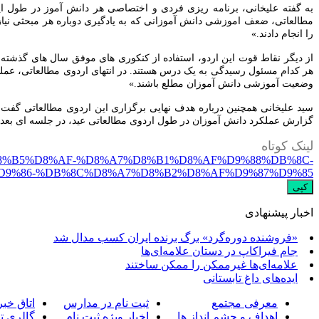
به گفته علیخانی، برنامه ریزی فردی و اختصاصی هر دانش آموز در طول ا
مطالعاتی، ضعف اموزشی دانش آموزانی که به یادگیری دوباره هر مبحثی نیا
را انجام دادند.»
از دیگر نقاط قوت این اردو، استفاده از کنکوری های موفق سال های گذشته 
هر کدام مسئول رسیدگی به یک درس هستند. در انتهای اردوی مطالعاتی، عملکر
وضعیت آموزشی دانش آموزان مطلع باشند.»
سید علیخانی همچنین درباره هدف نهایی برگزاری این اردوی مطالعاتی گفت: «
گزارش عملکرد دانش آموزان در طول اردوی مطالعاتی عید، در جلسه ای بعد از
لینک کوتاه
7-%D8%B5%D8%AF-%D8%A7%D8%B1%D8%AF%D9%88%DB%8C-
9%86-%DB%8C%D8%A7%D8%B2%D8%AF%D9%87%D9%85
کپی
اخبار پیشنهادی
«فروشنده دوره‌گرد» برگ برنده ایران کسب مدال شد
جام فیراکاپ در دستان علامه‌ای‌ها
علامه‌ای‌ها غیرممکن را ممکن ساختند
ایده‌های داغ تابستانی
معرفی مجتمع
ثبت نام در مدارس
اتاق خبر
اهداف و چشم انداز ها
اخبار ویژه ثبت نام
گالری ت