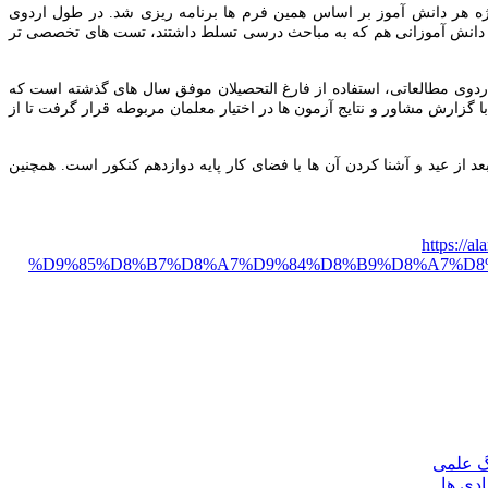
ژه هر دانش آموز بر اساس همین فرم ها برنامه ریزی شد. در طول اردوی
شد. دانش آموزانی هم که به مباحث درسی تسلط داشتند، تست های تخصصی تر
اردوی مطالعاتی، استفاده از فارغ التحصیلان موفق سال های گذشته است که
گزارش مشاور و نتایج آزمون ها در اختیار معلمان مربوطه قرار گرفت تا از
 از عید و آشنا کردن آن ها با فضای کار پایه دوازدهم کنکور است. همچنین
https:
%D9%85%D8%B7%D8%A7%D9%84%D8%B9%D8%A7%D8
گ علمی
ادی ها