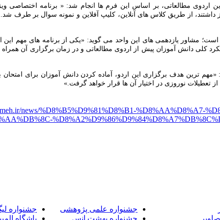
ین اردوی مطالعاتی، بر اساس این فرم ها انجام شد: « برنامه اختصاصی وی
ز داشتند، از طریق کلاس های آنلاین، کلیپ آفلاین و نمونه سوال بر طرف 
است؛ مشاور یازدهمی های این واحد می گوید: «یکی از برنامه های مهم این 
د کلی دانش آموزان پیش از اردوی مطالعاتی و در زمان برگزاری آن همراه با 
مهم ترین هدف برگزاری این اردو، آماده کردن دانش آموزان برای امتحان بعد
 تعطیلات نوروزی در اختیار آن ها قرار خواهد گرفت.»
//alameh.ir/news/%D8%B5%D9%81%D8%B1-%D8%AA%D8%A
%AA%DB%8C-%D8%A2%D9%86%D9%84%D8%A7%DB%8C%D
جشنواره علمی پژوهشی
جشنواره لی
صاویر
جشنواره بهشت انس
باشگاه المپی