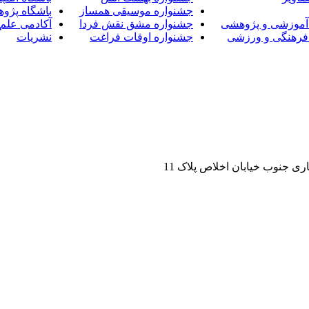
جشنواره موسیقی همساز
باشگاه پژو
آموزشی و پژوهشی
جشنواره مشق نقش فردا
آکادمی علم 
فرهنگی و ورزشی
جشنواره اوقات فراغت
نشریات
ی جنوب خیابان اخلاص پلاک 11