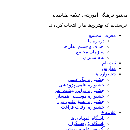
مجتمع فرهنگی آموزشی علامه طباطبایی
خرسندیم که بهترین‌ها ما را انتخاب کرده‌اند
معرفی مجتمع
درباره ما
اهداف و چشم انداز ها
سازمان مجتمع
پیام مدیران
ثبت نام
مدارس
جشنواره ها
جشنواره لیگ علمی
جشنواره علمی پژوهشی
جشنواره قرآنی بهشت انس
جشنواره موسیقی همساز
جشنواره مشق نقش فردا
جشنواره اوقات فراغت
علامه +
باشگاه المپیادی ها
باشگاه پژوهشگران
آکادمی علم و اندیشه