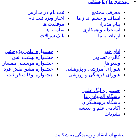
ایده‌های داغ تابستانی
معرفی مجتمع
ثبت نام در مدارس
اهداف و چشم انداز ها
اخبار ویژه ثبت نام
پیام مدیران
موفقیت ها
استخدام و همکاری
سامانه ها
ارتباط با ما
بانک سوالات
اتاق خبر
جشنواره علمی پژوهشی
گالری تصاویر
جشنواره بهشت انس
ویدیو ها
جشنواره موسیقی همساز
شورای آموزشی و پژوهشی
جشنواره مشق نقش فردا
شورای فرهنگی و ورزشی
جشنواره اوقات فراغت
جشنواره لیگ علمی
باشگاه المپیادی ها
باشگاه پژوهشگران
آکادمی علم و اندیشه
نشریات
پیشنهاد، انتقاد و رسیدگی به شکایت