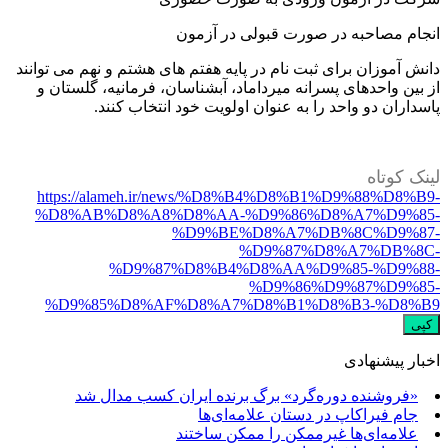
نجام مصاحبه در صورت قبولی در آزمون
انش آموزان برای ثبت نام در پایه هفتم های هشتم و نهم می توانند
ز بین واحدهای پسرانه میرداماد، آبشناسان، فرمانیه، گلستان و
اسداران دو واحد را به عنوان اولویت خود انتخاب کنند.
ینک کوتاه
https://alameh.ir/news/%D8%B4%D8%B1%D9%88%D8%B9
%D8%AB%D8%A8%D8%AA-%D9%86%D8%A7%D9%85
%D9%BE%D8%A7%DB%8C%D9%87
%D9%87%D8%A7%DB%8C
%D9%87%D8%B4%D8%AA%D9%85-%D9%88
%D9%86%D9%87%D9%85
%D9%85%D8%AF%D8%A7%D8%B1%D8%B3-%D8%B
کپی
خبار پیشنهادی
«فروشنده دوره‌گرد» برگ برنده ایران کسب مدال شد
جام فیراکاپ در دستان علامه‌ای‌ها
علامه‌ای‌ها غیرممکن را ممکن ساختند