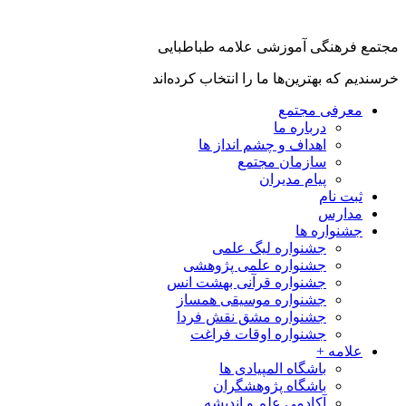
جتمع فرهنگی آموزشی علامه طباطبایی
رسندیم که بهترین‌ها ما را انتخاب کرده‌اند
معرفی مجتمع
درباره ما
اهداف و چشم انداز ها
سازمان مجتمع
پیام مدیران
ثبت نام
مدارس
جشنواره ها
جشنواره لیگ علمی
جشنواره علمی پژوهشی
جشنواره قرآنی بهشت انس
جشنواره موسیقی همساز
جشنواره مشق نقش فردا
جشنواره اوقات فراغت
علامه +
باشگاه المپیادی ها
باشگاه پژوهشگران
آکادمی علم و اندیشه