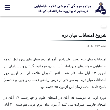
مجتمع فرهنگی آموزشی علامه طباطبایی
خرسندیم که بهترین‌ها ما را انتخاب کرده‌اند
معرفی مجتمع
ثبت نام
شروع امتحانات میان ترم
مدارس
شنبه ۱۴۰۲/۰۸/۱۳
جشنواره ها
علامه +
امتحانات میان ترم نوبت اول دانش آموزان دبیرستان های دوره اول علامه
ارتباط با ما
طباطبایی – واحدهای میرداماد، آبشناسان، فرمانیه، گستان و پاسداران، از
امروز ۱۳ آبان ماه آغاز شد. دانش آموزان علامه ای، در اولین روز
امتحانات میان ترم، به سوالاتی از درس ریاضی (حساب و جیر، و هندسه)
پاسخ دادند. مدت زمان این آزمون ۷۵ دقیقه بود.
Designed and Developed by Kavano Team 2016-18
دوره اولی ها دوشنبه ۱۵ آبان در امتحان علوم و چهارشنبه ۱۷ آبان در
امتحان فارسی شرکت می کنند. آزمون میان ترم عربی هم شنبه ۲۰ آبان