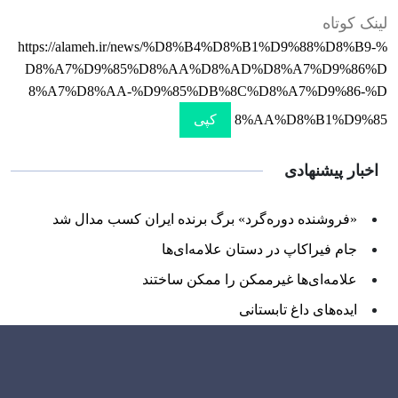
لینک کوتاه
https://alameh.ir/news/%D8%B4%D8%B1%D9%88%D8%B9-%
D8%A7%D9%85%D8%AA%D8%AD%D8%A7%D9%86%D
8%A7%D8%AA-%D9%85%DB%8C%D8%A7%D9%86-%D
8%AA%D8%B1%D9%85
کپی
اخبار پیشنهادی
«فروشنده دوره‌گرد» برگ برنده ایران کسب مدال شد
جام فیراکاپ در دستان علامه‌ای‌ها
علامه‌ای‌ها غیرممکن را ممکن ساختند
ایده‌های داغ تابستانی