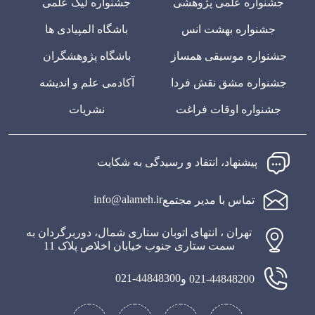
جشنواره علمی پژوهشی
جشنواره لیگ علمی
جشنواره بهشت انس
باشگاه المپیادی ها
جشنواره موسیقی همساز
باشگاه پژوهشگران
جشنواره مشق نقش فردا
آکادمی علم و اندیشه
جشنواره اوقات فراغت
نشریات
پیشنهاد، انتقاد و رسیدگی به شکایت
info@alameh.ir
تماس با مدیر مجتمع
تهران ، انتهای اتوبان ستاری شمال، دوربرگردان به
سمت ستاری جنوب خیابان اخلاص پلاک 11
021-44848300
021-44848200 و