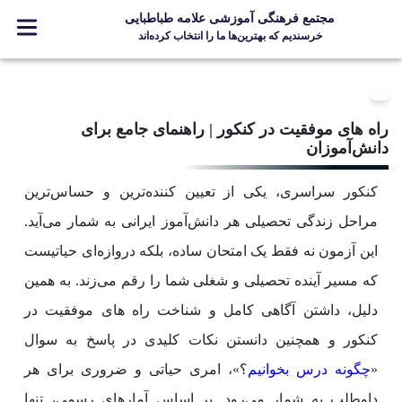
مجتمع فرهنگی آموزشی علامه طباطبایی
خرسندیم که بهترین‌ها ما را انتخاب کرده‌اند
معرفی مجتمع
ثبت نام
راه های موفقیت در کنکور | راهنمای جامع برای
مدارس
دانش‌آموزان
جشنواره ها
کنکور سراسری، یکی از تعیین کننده‌ترین و حساس‌ترین
علامه +
مراحل زندگی تحصیلی هر دانش‌آموز ایرانی به شمار می‌آید.
ارتباط با ما
این آزمون نه فقط یک امتحان ساده، بلکه دروازه‌ای حیاتیست
که مسیر آینده تحصیلی و شغلی شما را رقم می‌زند. به همین
دلیل، داشتن آگاهی کامل و شناخت راه های موفقیت در
Designed and Developed by Kavano Team 2016-18
کنکور و همچنین دانستن نکات کلیدی در پاسخ به سوال
«
چگونه درس بخوانیم
؟»، امری حیاتی و ضروری برای هر
داوطلب به شمار می‌رود. بر اساس آمارهای رسمی، تنها