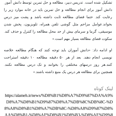
تشکیل شده است. تدریس دبیر، مطالعه و حل تمرین توسط دانش آموز.
دانش آموز برای انجام مطالعه و حل تمرین باید در خانه موارد زیر را
رعایت کند. حتما فضای مطالعه ثابت داشته باشد و پشت میز درس
بخواند.عوامل مزاحم مثل گوشی تلفن همراه، تلویزیون، پخش شدن
موسیقی، گرما و سرمای بیش از حد محل مطالعه را کنترل و حذف کند.
سکوت فضای مطالعه بسیار مهم است.»
او ادامه داد: «دانش آموزان باید توجه کنند که هنگام مطالعه خلاصه
نویسی انجام دهند. بعد از هر ۵۰ دقیقه مطالعه ۱۰ دقیقه استراحت
کنند.هر روز درسهای مختلفی را بخوانند و تک درس مطالعه نکنند.
همچنین برای مطالعه هر درس یک منبع داشته باشند.»
لینک کوتاه
https://alameh.ir/news/%D8%B1%D8%A7%D9%87%DA%A9%
D8%A7%D8%B1%D9%87%D8%A7%DB%8C%DB%8C-%D
8%A8%D8%B1%D8%A7%DB%8C-%D8%A8%D9%87%D8%
AA%D8%B1-%D8%AF%D8%B1%D8%B3-%D8%AE%D9%8