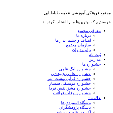
جتمع فرهنگی آموزشی علامه طباطبایی
رسندیم که بهترین‌ها ما را انتخاب کرده‌اند
معرفی مجتمع
درباره ما
اهداف و چشم انداز ها
سازمان مجتمع
پیام مدیران
ثبت نام
مدارس
جشنواره ها
جشنواره لیگ علمی
جشنواره علمی پژوهشی
جشنواره قرآنی بهشت انس
جشنواره موسیقی همساز
جشنواره مشق نقش فردا
جشنواره اوقات فراغت
علامه +
باشگاه المپیادی ها
باشگاه پژوهشگران
آکادمی علم و اندیشه