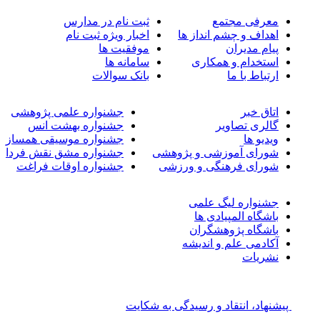
معرفی مجتمع
ثبت نام در مدارس
اهداف و چشم انداز ها
اخبار ویژه ثبت نام
پیام مدیران
موفقیت ها
استخدام و همکاری
سامانه ها
ارتباط با ما
بانک سوالات
اتاق خبر
جشنواره علمی پژوهشی
گالری تصاویر
جشنواره بهشت انس
ویدیو ها
جشنواره موسیقی همساز
شورای آموزشی و پژوهشی
جشنواره مشق نقش فردا
شورای فرهنگی و ورزشی
جشنواره اوقات فراغت
جشنواره لیگ علمی
باشگاه المپیادی ها
باشگاه پژوهشگران
آکادمی علم و اندیشه
نشریات
پیشنهاد، انتقاد و رسیدگی به شکایت