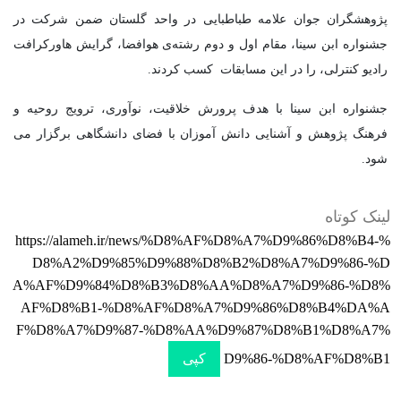
پژوهشگران جوان علامه طباطبایی در واحد گلستان ضمن شرکت در
جشنواره ابن سینا، مقام اول و دوم رشته‌ی هوافضا، گرایش هاورکرافت
رادیو کنترلی، را در این مسابقات کسب کردند.
جشنواره ابن سینا با هدف پرورش خلاقیت، نوآوری، ترویج روحیه و
فرهنگ پژوهش و آشنایی دانش آموزان با فضای دانشگاهی برگزار می
شود.
لینک کوتاه
https://alameh.ir/news/%D8%AF%D8%A7%D9%86%D8%B4-%
D8%A2%D9%85%D9%88%D8%B2%D8%A7%D9%86-%D
A%AF%D9%84%D8%B3%D8%AA%D8%A7%D9%86-%D8%
AF%D8%B1-%D8%AF%D8%A7%D9%86%D8%B4%DA%A
F%D8%A7%D9%87-%D8%AA%D9%87%D8%B1%D8%A7%
D9%86-%D8%AF%D8%B1
کپی