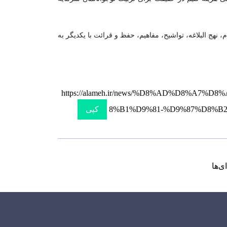
 تلگرام، احکام، نهج البلاغه، تواشیح، مفاهیم، حفظ و قرائت با یکدیگر به
https://alameh.ir/news/%D8%AD%D8%
8%B1%D9%81-%D9%87%D8%B
کپی
ی‌ها