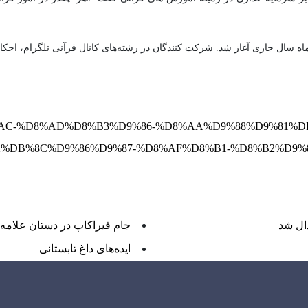
شنواره قرآنی بهشت انس از ۲۵ فروردین ماه سال جاری آغاز شد. شرکت کنندگان در رشته‌های کانال قرآنی
A7%D8%AC-%D8%AD%D8%B3%D9%86-%D8%AA%D9%88%D9%8
2%DB%8C%D9%86%D9%87-%D8%AF%D8%B1-%D8%B2%D9%
ال شد
جام فیراکاپ در دستان علامه‌ا
ایده‌های داغ تابستانی