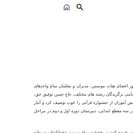
مراسم اختتامیه پنجمین جشنواره قرآنی «بهشت‌انس» امروز، ۱۰ اردیبهشت ۹۶، امروز با حضور اعضای هیات موسس، مدیران و معلمان تمام واحدهای
م اسامی برگزیدگان رشته های مختلف، حاج حسن توفیق حق،
نش آموزان از جشنواره قرآنی را خوب توصیف کرد و آمار
ان واحدهای مختلف علامه طباطبایی در سه مقطع ابتدایی، دبیرستان دوره اول و دوم در مراحل
هزینه کنیم در حقیقت برای تربیت نوجوانانمان سرمایه