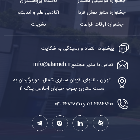
جشنواره موسیقی همساز
باشگاه پژوهشگران
جشنواره مشق نقش فردا
آکادمی علم و اندیشه
جشنواره اوقات فراغت
نشریات
پیشنهاد، انتقاد و رسیدگی به شکایت
info@alameh.ir
تماس با مدیر مجتمع
تهران ، انتهای اتوبان ستاری شمال، دوربرگردان به
سمت ستاری جنوب خیابان اخلاص پلاک 11
021-44848200 و
021-44848300