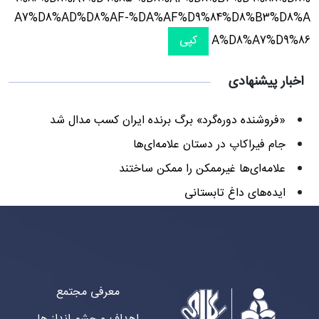
A7%D8%AD%D8%AF-%DA%AF%D9%84%D8%B3%D8%A
A%D8%A7%D9%86
کپی
اخبار پیشنهادی
«فروشنده دوره‌گرد» برگ برنده ایران کسب مدال شد
جام فیراکاپ در دستان علامه‌ای‌ها
علامه‌ای‌ها غیرممکن را ممکن ساختند
ایده‌های داغ تابستانی
معرفی مجتمع