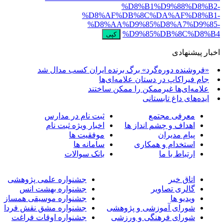
%D8%B1%D9%88%D8%B2
%D8%AF%DB%8C%DA%AF%D8%B1
%D8%AA%D9%85%D8%A7%D9%85
%D9%85%DB%8C%D8%B
کپی
خبار پیشنهادی
«فروشنده دوره‌گرد» برگ برنده ایران کسب مدال شد
جام فیراکاپ در دستان علامه‌ای‌ها
علامه‌ای‌ها غیرممکن را ممکن ساختند
ایده‌های داغ تابستانی
معرفی مجتمع
ثبت نام در مدارس
اهداف و چشم انداز ها
اخبار ویژه ثبت نام
پیام مدیران
موفقیت ها
استخدام و همکاری
سامانه ها
ارتباط با ما
بانک سوالات
اتاق خبر
جشنواره علمی پژوهشی
گالری تصاویر
جشنواره بهشت انس
ویدیو ها
جشنواره موسیقی همساز
شورای آموزشی و پژوهشی
جشنواره مشق نقش فردا
شورای فرهنگی و ورزشی
جشنواره اوقات فراغت