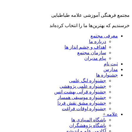
جتمع فرهنگی آموزشی علامه طباطبایی
رسندیم که بهترین‌ها ما را انتخاب کرده‌اند
معرفی مجتمع
درباره ما
اهداف و چشم انداز ها
سازمان مجتمع
پیام مدیران
ثبت نام
مدارس
جشنواره ها
جشنواره لیگ علمی
جشنواره علمی پژوهشی
جشنواره قرآنی بهشت انس
جشنواره موسیقی همساز
جشنواره مشق نقش فردا
جشنواره اوقات فراغت
علامه +
باشگاه المپیادی ها
باشگاه پژوهشگران
آکادمی علم و اندیشه