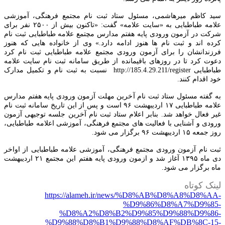
ید کاظم میرهاشمی، مسئول ستاد ثبت نام مجتمع فرهنگی، آموزشی
علامه طباطبایی به «سایت علامه» گفت: «تاکنون بیش از ۲۵۰۰ نفر برای
رکت در آزمون ورودی پایه هفتم مدارس مچتمع علامه طباطبایی ثبت نام
رده اند و ثبت نام ها هنوز ادامه دارد.» وی از خانواده هایی که هنوز
رزندانشان را برای آزمون ورودی مجتمع علامه طباطبایی ثبت نام کرد
عوت کرد تا در روزهای باقیمانده از طریق سامانه ثبت نام سایت علامه
طباطبایی http://185.4.29.211/register نسبت به ثبت نام و تکمیل مدارک
ود اقدام کنند.
ه گفته مسئول ستاد ثبت نام آخرین مهلت آزمون ورودی پایه هفتم مدارس
علامه طباطبایی ۱۷ اردیبهشت ۹۶ است و پس از این تاریخ سامانه ثبت نام
یر فعال خواهد شد. بنابر اعلام ستاد ثبت نام آخرین جلسه توجیهی آزمون
رودی و آشنایی با فعالیت های مجتمع فرهنگی، آموزشی اعلامه طباطبایی،
 جمعه ۱۵ اردیبهشت ۹۶ برگزار می شود.
بت نام آزمون ورودی مجتمع فرهنگی، آموزشی علامه طباطبایی از اواخر
دی ماه ۱۳۹۵ آغاز شد و ازمون ورودی پایه هفتم این مجتمع ۲۱ اردیبهشت
اه برگزار می شود.
ینک کوتاه
https://alameh.ir/news/%D8%AB%D8%A8%D8%AA
%D9%86%D8%A7%D9%85
%D8%A2%D8%B2%D9%85%D9%88%D9%86
%D9%88%D8%B1%D9%88%D8%AF%DB%8C-15