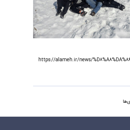
https://alameh.ir/news/%D8%A8%D
‌ها