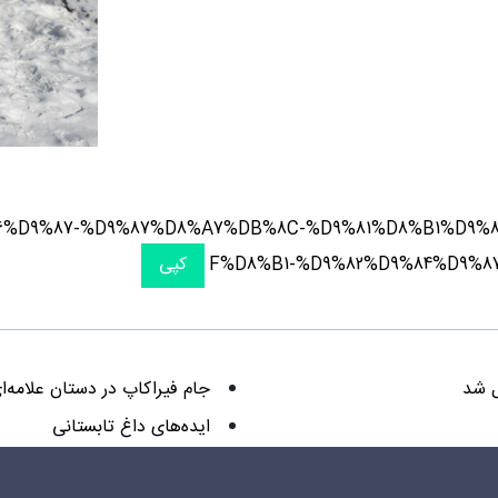
A%86%D9%87-%D9%87%D8%A7%DB%8C-%D9%81%D8%B1%D
F%D8%B1-%D9%82%D9%84%D9%
کپی
ل شد
جام فیراکاپ در دستان علامه‌ای
ایده‌های داغ تابستانی