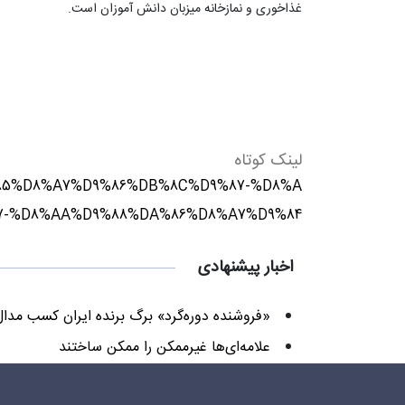
غذاخوری و نمازخانه میزبان دانش آموزان است.
لینک کوتاه
9%85%D8%A7%D9%86%DB%8C%D9%87-%D8%A
87-%D8%AA%D9%88%DA%86%D8%A7%D9%84
اخبار پیشنهادی
«فروشنده دوره‌گرد» برگ برنده ایران کسب مدا
علامه‌ای‌ها غیرممکن را ممکن ساختند