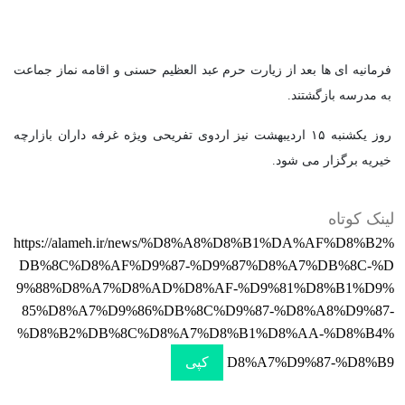
فرمانیه ای ها بعد از زیارت حرم عبد العظیم حسنی و اقامه نماز جماعت
به مدرسه بازگشتند.
روز یکشنبه ۱۵ اردیبهشت نیز اردوی تفریحی ویژه غرفه داران بازارچه
خیریه برگزار می شود.
لینک کوتاه
https://alameh.ir/news/%D8%A8%D8%B1%DA%AF%D8%B2%
DB%8C%D8%AF%D9%87-%D9%87%D8%A7%DB%8C-%D
9%88%D8%A7%D8%AD%D8%AF-%D9%81%D8%B1%D9%
85%D8%A7%D9%86%DB%8C%D9%87-%D8%A8%D9%87-
%D8%B2%DB%8C%D8%A7%D8%B1%D8%AA-%D8%B4%
D8%A7%D9%87-%D8%B9
کپی