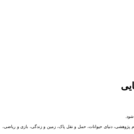
یی
یا پاورپوینت با موضوعات سازه مکانیک، علوم پژوهشی، دنیای حیوانات، حمل و نقل پاک، زمین و زندگی، بازی و ریاضی،