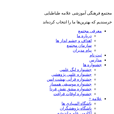
مجتمع فرهنگی آموزشی علامه طباطبایی
خرسندیم که بهترین‌ها ما را انتخاب کرده‌اند
معرفی مجتمع
درباره ما
اهداف و چشم انداز ها
سازمان مجتمع
پیام مدیران
ثبت نام
مدارس
جشنواره ها
جشنواره لیگ علمی
جشنواره علمی پژوهشی
جشنواره قرآنی بهشت انس
جشنواره موسیقی همساز
جشنواره مشق نقش فردا
جشنواره اوقات فراغت
علامه +
باشگاه المپیادی ها
باشگاه پژوهشگران
آکادمی علم و اندیشه