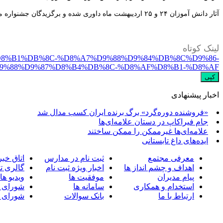
آثار دانش آموزان ۲۴ و ۲۵ اردیبهشت ماه داوری شده و برگزیدگان جشنواره معرفی خواهند شد.
لینک کوتاه
A7%D8%B1%DB%8C-%D8%A7%D9%88%D9%84%DB%8C%D9%86-
9%88%D9%87%D8%B4%DB%8C-%D8%AF%D8%B1-%D8%AF
کپی
اخبار پیشنهادی
«فروشنده دوره‌گرد» برگ برنده ایران کسب مدال شد
جام فیراکاپ در دستان علامه‌ای‌ها
علامه‌ای‌ها غیرممکن را ممکن ساختند
ایده‌های داغ تابستانی
معرفی مجتمع
ثبت نام در مدارس
اتاق خبر
اهداف و چشم انداز ها
اخبار ویژه ثبت نام
گالری ت
پیام مدیران
موفقیت ها
ویدیو ها
استخدام و همکاری
سامانه ها
شورای 
ارتباط با ما
بانک سوالات
شورای 