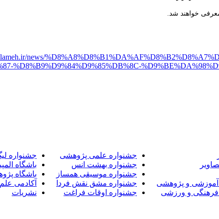
://alameh.ir/news/%D8%A8%D8%B1%DA%AF%D8%B2%D8%
87-%D8%B9%D9%84%D9%85%DB%8C-%D9%BE%DA%98%D
جشنواره علمی پژوهشی
جشنواره لی
صاویر
جشنواره بهشت انس
باشگاه المپی
جشنواره موسیقی همساز
باشگاه پژو
آموزشی و پژوهشی
جشنواره مشق نقش فردا
آکادمی علم 
فرهنگی و ورزشی
جشنواره اوقات فراغت
نشریات