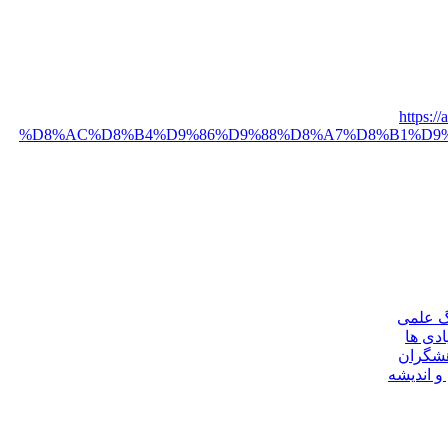
https
%D8%AC%D8%B4%D9%86%D9%88%D8%A7%D8%B1%D9%
گ علمی
ادی ها
هشگران
و اندیشه