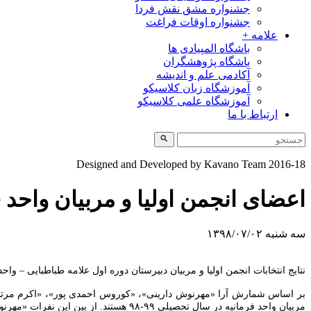
جشنواره مشق نقش فردا
جشنواره اوقات فراغت
علامه +
باشگاه المپیادی ها
باشگاه پژوهشگران
آکادمی علم و اندیشه
آموزشگاه زبان کلاسیکو
آموزشگاه علمی کلاسیکو
ارتباط با ما
Designed and Developed by Kavano Team 2016-18
اعضای انجمن اولیا و مربیان واحد
سه شنبه ۱۳۹۸/۰۷/۰۲
نتایج انتخابات انجمن اولیا و مربیان دبیرستان دوره اول علامه طباطبایی – واحد
بر اساس شمارش آرا «مهرنوش دارینی»، «کوروس احمدی پور»، «اکرم مرتضی 
مربیان واحد فرمانیه در سال تحصیلی ۹۹-۹۸ هستند. از بین این نفرات «مهرنوش دارینی»، «فاطمه سادات حسینی»، «داریوش نوری پور» و «اکرم مرتضی قلی» سال گذشته نیز عضو انجمن اولیا و مربیان واحد فرمانیه بودند.