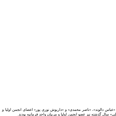
باس دالوند»، «ناصر محمدی» و «داریوش نوری پور» اعضای انجمن اولیا و