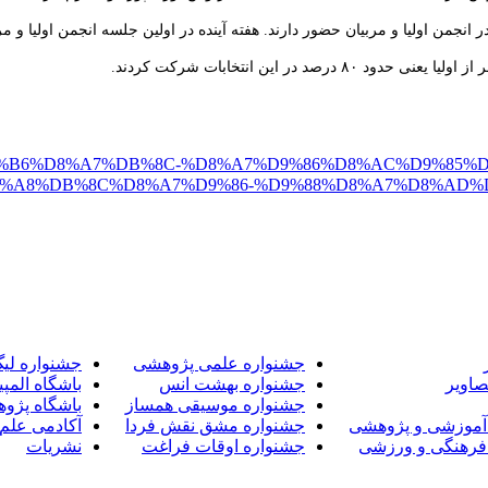
8%B9%D8%B6%D8%A7%DB%8C-%D8%A7%D9%86%D8%AC%D9%8
%A8%DB%8C%D8%A7%D9%86-%D9%88%D8%A7%D8%AD%
جشنواره علمی پژوهشی
جشنواره لی
صاویر
جشنواره بهشت انس
باشگاه المپی
جشنواره موسیقی همساز
باشگاه پژو
آموزشی و پژوهشی
جشنواره مشق نقش فردا
آکادمی علم 
فرهنگی و ورزشی
جشنواره اوقات فراغت
نشریات