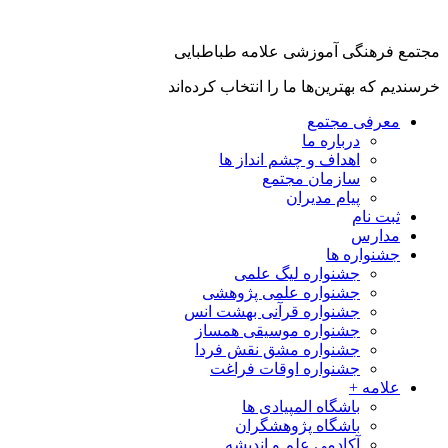
مجتمع فرهنگی آموزشی علامه طباطبایی
خرسندیم که بهترین‌ها ما را انتخاب کرده‌اند
معرفی مجتمع
درباره ما
اهداف و چشم انداز ها
سازمان مجتمع
پیام مدیران
ثبت نام
مدارس
جشنواره ها
جشنواره لیگ علمی
جشنواره علمی پژوهشی
جشنواره قرآنی بهشت انس
جشنواره موسیقی همساز
جشنواره مشق نقش فردا
جشنواره اوقات فراغت
علامه +
باشگاه المپیادی ها
باشگاه پژوهشگران
آکادمی علم و اندیشه