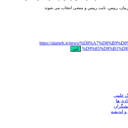
https://alameh.ir/news/%D8%A7%D
%D9%85%D8%B1%D8
کپی
گ علمی
ادی ها
هشگران
و اندیشه