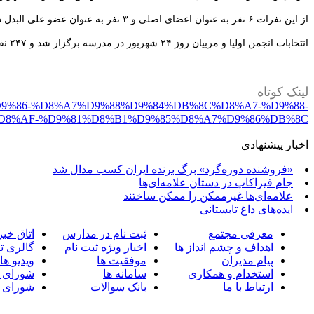
از این نفرات ۶ نفر به عنوان اعضای اصلی و ۳ نفر به عنوان عضو علی البدل در انجمن اولیا و مربیان حضور دارند. هفته آینده در اولین جلسه انجمن اولیا و مربیان، رییس، نایب رییس و منشی انتخاب می شوند.
انتخابات انجمن اولیا و مربیان روز ۲۴ شهریور در مدرسه برگزار شد و ۲۴۷ نفر از اولیا یعنی حدود ۸۰ درصد در این انتخابات شرکت کردند.
لینک کوتاه
5%D9%86-%D8%A7%D9%88%D9%84%DB%8C%D8%A7-%D9%88-
D8%AF-%D9%81%D8%B1%D9%85%D8%A7%D9%86%DB%8C
اخبار پیشنهادی
«فروشنده دوره‌گرد» برگ برنده ایران کسب مدال شد
جام فیراکاپ در دستان علامه‌ای‌ها
علامه‌ای‌ها غیرممکن را ممکن ساختند
ایده‌های داغ تابستانی
معرفی مجتمع
ثبت نام در مدارس
اتاق خبر
اهداف و چشم انداز ها
اخبار ویژه ثبت نام
گالری ت
پیام مدیران
موفقیت ها
ویدیو ها
استخدام و همکاری
سامانه ها
شورای 
ارتباط با ما
بانک سوالات
شورای 