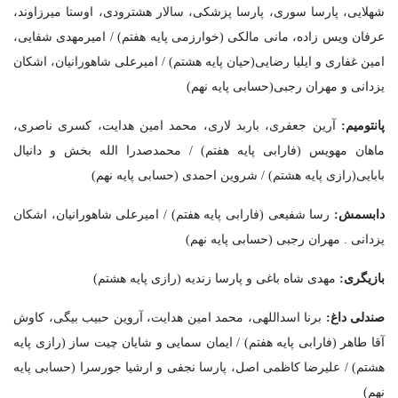
شهلایی، پارسا سوری، پارسا پزشکی، سالار هشترودی، اوستا میرزاوند،
عرفان ویس زاده، مانی مالکی (خوارزمی پایه هفتم) / امیرمهدی شفایی،
امین غفاری و ایلیا رضایی(حیان پایه هشتم) / امیرعلی شاهورانیان، اشکان
یزدانی و مهران رجبی(حسابی پایه نهم)
پانتومیم:
آرین جعفری، باربد لاری، محمد امین هدایت، کسری ناصری،
ماهان مهویس (فارابی پایه هفتم) / محمدصدرا الله بخش و دانیال
بابایی(رازی پایه هشتم) / شروین احمدی (حسابی پایه نهم)
دابسمش:
رسا شفیعی (فارابی پایه هفتم) / امیرعلی شاهورانیان، اشکان
یزدانی . مهران رجبی (حسابی پایه نهم)
بازیگری:
مهدی شاه باغی و پارسا زندیه (رازی پایه هشتم)
صندلی داغ:
برنا اسداللهی، محمد امین هدایت، آروین حبیب بیگی، کاوش
آقا طاهر (فارابی پایه هفتم) / ایمان سمایی و شایان چیت ساز (رازی پایه
هشتم) / علیرضا کاظمی اصل، پارسا نجفی و ارشیا جورسرا (حسابی پایه
نهم)