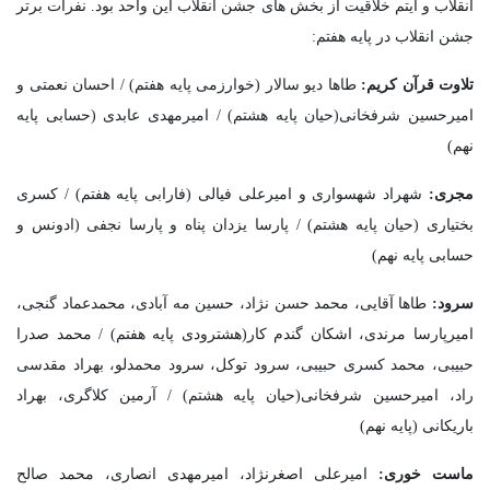
انقلاب و آیتم خلاقیت از بخش های جشن انقلاب این واحد بود. نفرات برتر
جشن انقلاب در پایه هفتم:
تلاوت قرآن کریم:
طاها دیو سالار (خوارزمی پایه هفتم) / احسان نعمتی و
امیرحسین شرفخانی(حیان پایه هشتم) / امیرمهدی عابدی (حسابی پایه
نهم)
مجری:
شهراد شهسواری و امیرعلی فیالی (فارابی پایه هفتم) / کسری
بختیاری (حیان پایه هشتم) / پارسا یزدان پناه و پارسا نجفی (ادونس و
حسابی پایه نهم)
سرود:
طاها آقایی، محمد حسن نژاد، حسین مه آبادی، محمدعماد گنجی،
امیرپارسا مرندی، اشکان گندم کار(هشترودی پایه هفتم) / محمد صدرا
حبیبی، محمد کسری حبیبی، سرود توکل، سرود محمدلو، بهراد مقدسی
راد، امیرحسین شرفخانی(حیان پایه هشتم) / آرمین کلاگری، بهراد
باریکانی (پایه نهم)
ماست خوری:
امیرعلی اصغرنژاد، امیرمهدی انصاری، محمد صالح