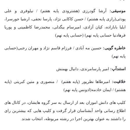
موسیقی:
آرشا گودرزی (هشترودی پایه هفتم) / نیلوفری و علی
پودئی(رازی پایه هشتم) / حسن کاکایی نژاد، پارسا نجفی، ارشیا جورسرا،
ایلیا بابازاده، کیان آزادی، امیرسام بیگدلی، محمدرضا کاظمینی و پوریا
فرهادنیا حسابی پایه نهم) (حسابی پایه نهم)
خاطره گویی:
حسین مه آبادی / فرزام قاسم نژاد و مهران رجبی(حسابی
پایه نهم)
استندآپ:
امیر پارسامرندی، دانیال بهمنش
خلاقیت:
امیرطاها نظرپور (پایه هفتم) / منصوری و متین کبریتی (پایه
هشتم) / ایمان خادمه(ادونس پایه نهم)
کلیپ های دانش اموزان بعد از ارسال به سر گروه هایشان، در کانال های
اطلاع رسانی واحد آبشناسان قرار گرفت و کلیپ هایی که بیشترین رای
را داشتند به عنوان بهترین اجرا در رشته مربوطه، انتخاب شدند.