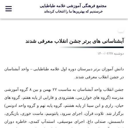
مجتمع فرهنگی آموزشی علامه طباطبایی
خرسندیم که بهترین‌ها ما را انتخاب کرده‌اند
معرفی مجتمع
ثبت نام
آبشناسانی های برتر جشن انقلاب معرفی شدند
مدارس
دوشنبه ۱۴۰۰/۰۲/۲۷
جشنواره ها
علامه +
دانش آموزان برتر دبیرستان دوره اول علامه طباطبایی – واحد آبشناسان
ارتباط با ما
در جشن انقلاب معرفی شدند.
جشن انقلاب واحد آبشناسان به مناسبت ۲۲ بهمن و بین ۸ گروه آموزشی
مدرسه (گروه های خوارزمی، هشترودی و فارابی از پایه هفتم، گروه های
Designed and Developed by Kavano Team 2016-18
حیان، رازی و ابن سینا از پایه هشتم، گروه پایه نهم و گروه واحد ادونس)
برگزار شد. تلاوت قرآن، اجرای سرود، پانتومیم، ماست خوری، بازیگری،
دابسمش، صندلی داغ، اجرای موسیقی، استندآپ کمدی، خاطره دوران