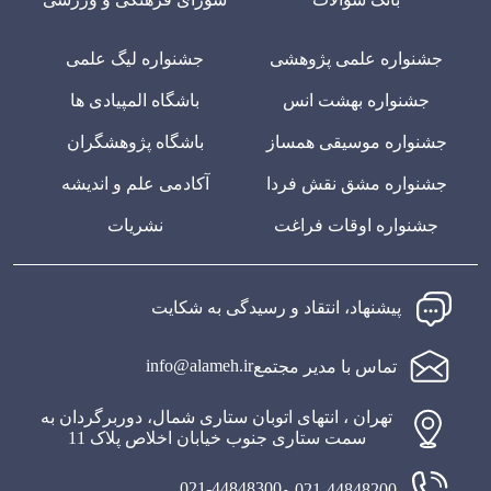
جشنواره علمی پژوهشی
جشنواره لیگ علمی
جشنواره بهشت انس
باشگاه المپیادی ها
جشنواره موسیقی همساز
باشگاه پژوهشگران
جشنواره مشق نقش فردا
آکادمی علم و اندیشه
جشنواره اوقات فراغت
نشریات
پیشنهاد، انتقاد و رسیدگی به شکایت
info@alameh.ir
تماس با مدیر مجتمع
تهران ، انتهای اتوبان ستاری شمال، دوربرگردان به
سمت ستاری جنوب خیابان اخلاص پلاک 11
021-44848300
021-44848200 و