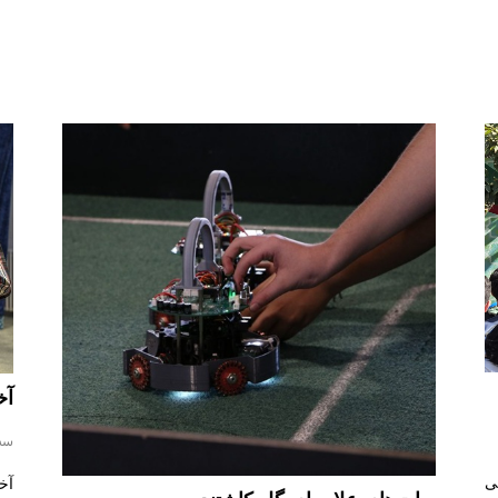
آخ
سه شن
ی
آخ