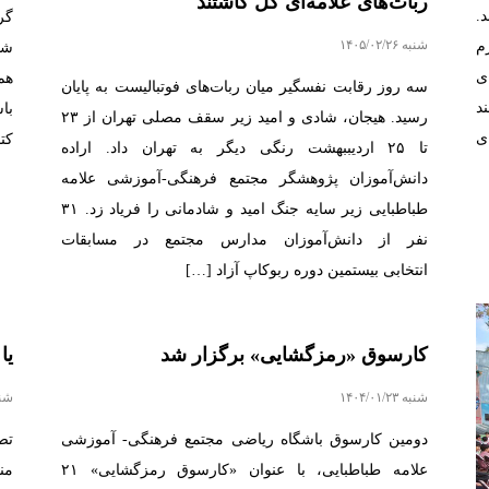
ربات‌های علامه‌ای گل کاشتند
.
گر
شنبه ۱۴۰۵/۰۲/۲۶
 چهارم
شو
ی
هم
سه روز رقابت نفسگیر میان ربات‌های فوتبالیست به پایان
د
با
رسید. هیجان، شادی و امید زیر سقف مصلی تهران از ۲۳
ی
کت
تا ۲۵ اردیببهشت رنگی دیگر به تهران داد. اراده
دانش‌آموزان پژوهشگر مجتمع فرهنگی-آموزشی علامه
طباطبایی زیر سایه جنگ امید و شادمانی را فریاد زد. ۳۱
نفر از دانش‌آموزان مدارس مجتمع در مسابقات
انتخابی بیستمین دوره ربوکاپ آزاد […]
کارسوق «رمزگشایی» برگزار شد
یا
شنبه ۱۴۰۴/۰۱/۲۳
شنبه ۱۷
دومین کارسوق‌ باشگاه ریاضی مجتمع فرهنگی- آموزشی
تص
علامه طباطبایی، با عنوان «کارسوق رمزگشایی» ۲۱
من