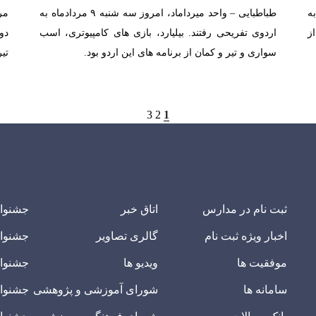
به
طباطبایی – واحد میرداماد، امروز سه شنبه ۹ مردادماه به
مر
ز
اردوی تفریحی رفتند. بیلیارد، بازی های کامپیوتری، اسب
سواری و تیر و کمان از برنامه های این اردو بود.
تی
3
2
1
ثبت نام در مدارس
اتاق خبر
جشنوا
اخبار ویژه ثبت نام
گالری تصاویر
جشنوا
موفقیت ها
ویدیو ها
جشنوار
سامانه ها
شورای آموزشی و پژوهشی
جشنوار