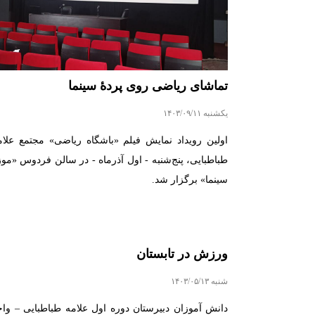
تماشای ریاضی روی پردۀ سینما
یکشنبه ۱۴۰۳/۰۹/۱۱
اولین رویداد نمایش فیلم «باشگاه ریاضی» مجتمع علام
طباطبایی، پنج‌شنبه - اول آذرماه - در سالن فردوس «موز
سینما» برگزار شد.
ورزش در تابستان
شنبه ۱۴۰۳/۰۵/۱۳
دانش آموزان دبیرستان دوره اول علامه طباطبایی – واح