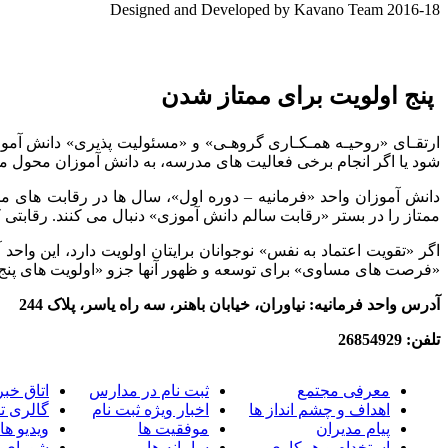
Designed and Developed by Kavano Team 2016-18
پنج اولویت برای ممتاز شدن
ارتقـای «روحیـه همـکـاری گروهـی» و «مسئولیت پذیری» دانش آموز
شود یا اگر انجام برخی فعالیت های مدرسه، به دانش آموزان محول م
دانش آموزان واحد «فرمانیه – دوره اول»، سال ها در رقابت های
ممتاز را در بستر «رقابت سالم دانش آموزی» دنبال می کنند. رقابتی ک
اگر «تقویت اعتماد به نفس» نوجوانان برایتان اولویت دارد، این وا
«فرصت های مساوی» برای توسعه و ظهور آنها جزو «اولویت های پنج 
آدرس واحد فرمانیه: نیاوران، خیابان باهنر، سه راه یاسر، پلاک 244
تلفن: 26854929
معرفی مجتمع
ثبت نام در مدارس
اتاق خبر
اهداف و چشم انداز ها
اخبار ویژه ثبت نام
گالری ت
پیام مدیران
موفقیت ها
ویدیو ها
استخدام و همکاری
سامانه ها
شورای 