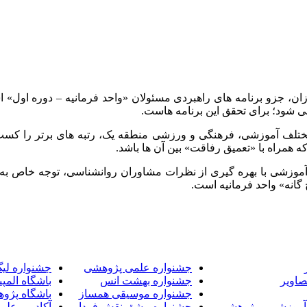
ان، جزو برنامه های راهبردی مسئولان «واحد فرمانیه – دوره اول» 
ی شود؛ برای تحقق این برنامه هاست.
 مختلف آموزشی، فرهنگی و ورزشی منطقه یک، رتبه های برتر را کسب
ه همراه با «تعمیق رفاقت» بین آن ها باشد.
حد آموزشی با بهره گیری از نظرات مشاوران روانشناسی، توجه خاص به 
گانه» واحد فرمانیه است.
جشنواره علمی پژوهشی
جشنواره لی
صاویر
جشنواره بهشت انس
باشگاه المپی
جشنواره موسیقی همساز
باشگاه پژو
آموزشی و پژوهشی
جشنواره مشق نقش فردا
آکادمی علم 